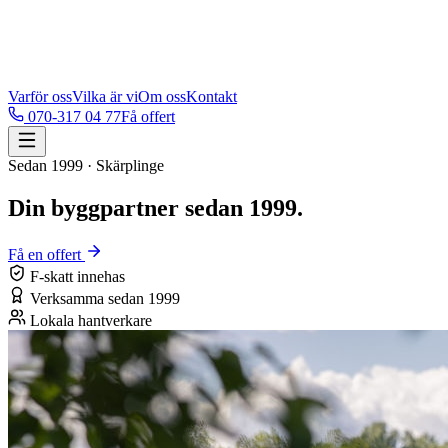
Varför oss
Vilka är vi
Om oss
Kontakt
070-317 04 77
Få offert
Sedan 1999 · Skärplinge
Din byggpartner sedan 1999.
Få en offert
F-skatt innehas
Verksamma sedan 1999
Lokala hantverkare